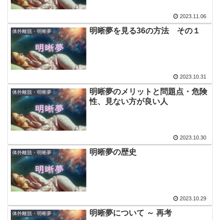
2023.11.06
明晰夢を見る36の方法 その１
体外離脱・明晰夢
2023.10.31
明晰夢のメリットと問題点・危険
体外離脱・明晰夢
性、見ない方が良い人
2023.10.30
明晰夢の歴史
体外離脱・明晰夢
2023.10.29
明晰夢について ～ 再考
体外離脱・明晰夢