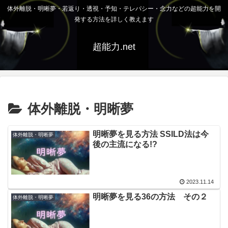
体外離脱・明晰夢・若返り・透視・予知・テレパシー・念力などの超能力を開
発する方法を詳しく教えます
超能力.net
体外離脱・明晰夢
明晰夢を見る方法 SSILD法は今
体外離脱・明晰夢
後の主流になる!?
2023.11.14
明晰夢を見る36の方法 その２
体外離脱・明晰夢