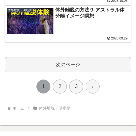
2023.10.03
体外離脱の方法９ アストラル体
体外離脱・明晰夢
分離イメージ瞑想
2023.09.29
次のページ
次
1
2
3
へ
ホーム
体外離脱・明晰夢