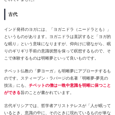
古代
インド発祥のヨガには、「ヨガニドラ（ニードラとも）」
というものがあります。ヨガニドラは直訳すると「ヨガ的
な眠り」という意味になりますが、仰向けに寝ながら、眠
りのギリギリ手前の意識状態を保って瞑想するもので、そ
こで体験するものは明晰夢といって良いものです。
チベット仏教の「夢ヨーガ」も明晰夢にアプローチするも
のです。スティーブン・ラバージの名著「明晰夢-夢見の
技法」にも、
チベットの僧は一晩中意識を明晰に保つこと
ができる
旨のことが書かれています。
古代ギリシアでは、哲学者アリストテレスが「人が眠って
いるとき、意識の中に、そのときに現れているものが単な