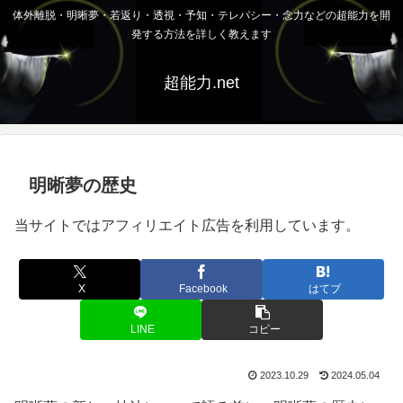
体外離脱・明晰夢・若返り・透視・予知・テレパシー・念力などの超能力を開
発する方法を詳しく教えます
超能力.net
明晰夢の歴史
当サイトではアフィリエイト広告を利用しています。
X
Facebook
はてブ
LINE
コピー
2023.10.29
2024.05.04