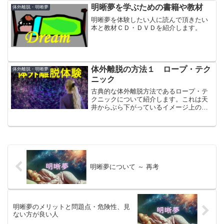
明晰夢を学ぶための書籍や教材
体外離脱・明晰夢
明晰夢を体験したい人に読んで頂きたい
本と教材ＣＤ・ＤＶＤを紹介します。
体外離脱の方法１ ロープ・テク
体外離脱・明晰夢
ニック
古典的な体外離脱方法であるロープ・テ
クニックについて紹介します。これは天
井からぶら下がっているイメージ上のロ
ープを手繰り寄せながら登っていくこと
を想像するものです。
明晰夢について ～ 再考
明晰夢のメリットと問題点・危険性、見
ない方が良い人