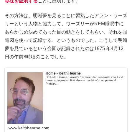
存在を証明する
ことに成功します。
その方法は、明晰夢を見ることに習熟したアラン・ワーズ
リーという人物と協力して、ワーズリーがREM睡眠中に
あらかじめ決めてあった目の動きをしてもらい、それを眼
電図を使って記録する、というものでした。こうして明晰
夢を見ているという合図が記録されたのは1975 年4月12
日の午前8時頃のことでした。
Home - Keith Hearne
Dr Keith Hearne : world's 1st sleep-lab research into lucid
dreams, invented first 'dream machine', composer, &
Principa...
www.keithhearne.com