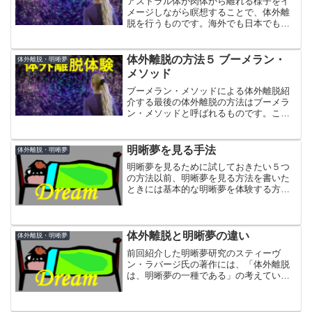
アストラル体が肉体から離れる様子をイ
メージしながら瞑想することで、体外離
脱を行うものです。海外でも日本でもヘ
ミシンク以外の方法で体外離脱した人
は、この瞑想をベースにしているものが
多いです。
体外離脱の方法５ ブーメラン・
体外離脱・明晰夢
メソッド
ブーメラン・メソッドによる体外離脱紹
介する最後の体外離脱の方法はブーメラ
ン・メソッドと呼ばれるものです。これ
は、ベッドが必要ですし、天井も適当に
低い方が良いです。でも、他の方法より
は初心者向きの方法と言われています。
明晰夢を見る手法
体外離脱・明晰夢
明晰夢を見るために試しておきたい５つ
の方法以前、明晰夢を見る方法を書いた
ときには基本的な明晰夢を体験する方法
を紹介しました。
体外離脱と明晰夢の違い
体外離脱・明晰夢
前回紹介した明晰夢研究のスティーヴ
ン・ラバージ氏の著作には、「体外離脱
は、明晰夢の一種である」の考えている
ような記述があります。