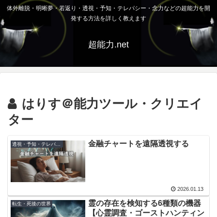
体外離脱・明晰夢・若返り・透視・予知・テレパシー・念力などの超能力を開
発する方法を詳しく教えます
超能力.net
はりす＠能力ツール・クリエイ
ター
金融チャートを遠隔透視する
透視・予知・テレパシー
2026.01.13
霊の存在を検知する6種類の機器
転生・死後の世界
【心霊調査・ゴーストハンティン