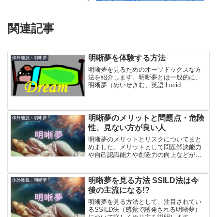
関連記事
明晰夢を体験する方法
体外離脱・明晰夢
明晰夢を見るためのオーソドックスな方
法を紹介します。明晰夢とは一般的に、
明晰夢（めいせきむ、英語:Lucid
Dream）とは、睡眠中にみる夢のうち、
自分で夢であると自覚しながら見ている
夢のことをいいます。
明晰夢のメリットと問題点・危険
体外離脱・明晰夢
性、見ない方が良い人
明晰夢のメリットとリスクについてまと
めました。メリットとして問題解決能力
や自己認識能力や創造力の向上などが挙
げられます。リスクは睡眠への悪影響や
現実と夢の区別がつかなくなることが挙
げられますが、明晰夢の研究者はこれを
明晰夢を見る方法 SSILD法は今
体外離脱・明晰夢
否定する意見も多いです。
後の主流になる!?
明晰夢を見る方法として、注目されてい
るSSILD法（感覚で誘発される明晰夢）