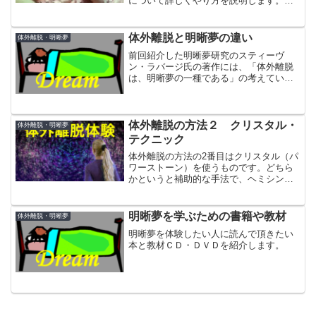
について詳しくやり方を説明します。
SSILD法は、効果が高い優れた手法とし
て、世界中に広がっていて、いままで主
流であったMILD法に代わる明晰夢メソッ
体外離脱と明晰夢の違い
体外離脱・明晰夢
ドになる可能性があります。
前回紹介した明晰夢研究のスティーヴ
ン・ラバージ氏の著作には、「体外離脱
は、明晰夢の一種である」の考えている
ような記述があります。
体外離脱の方法２ クリスタル・
体外離脱・明晰夢
テクニック
体外離脱の方法の2番目はクリスタル（パ
ワーストーン）を使うものです。どちら
かというと補助的な手法で、ヘミシンク
やロープ・テクニックなどと一緒に行う
ことをおすすめします。
明晰夢を学ぶための書籍や教材
体外離脱・明晰夢
明晰夢を体験したい人に読んで頂きたい
本と教材ＣＤ・ＤＶＤを紹介します。