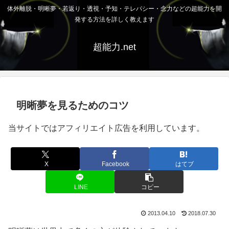
体外離脱・明晰夢・若返り・透視・予知・テレパシー・念力などの超能力を開
発する方法を詳しく教えます
超能力.net
明晰夢を見るためのコツ
当サイトではアフィリエイト広告を利用しています。
X
Facebook
はてブ
LINE
コピー
2013.04.10
2018.07.30