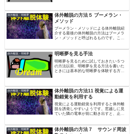
体外離脱の方法５ ブーメラン・
体外離脱・明晰夢
メソッド
ブーメラン・メソッドによる体外離脱紹
介する最後の体外離脱の方法はブーメラ
ン・メソッドと呼ばれるものです。これ
は、ベッドが必要ですし、天井も適当に
低い方が良いです。でも、他の方法より
は初心者向きの方法と言われています。
明晰夢を見る手法
体外離脱・明晰夢
明晰夢を見るために試しておきたい５つ
の方法以前、明晰夢を見る方法を書いた
ときには基本的な明晰夢を体験する方法
を紹介しました。
体外離脱の方法11 視覚による運
体外離脱・明晰夢
動錯覚を利用する
視覚による運動錯覚を利用すると体外離
脱を誘発しやすいようです。窓越しに見
ていた隣の電車が前に動き出すと、止ま
っている自分が後退していくように感じ
ますが、これを利用した方法として、ア
ストラル体が回転する様子をイメージす
体外離脱の方法７ サウンド周波
体外離脱・明晰夢
る方法があります。