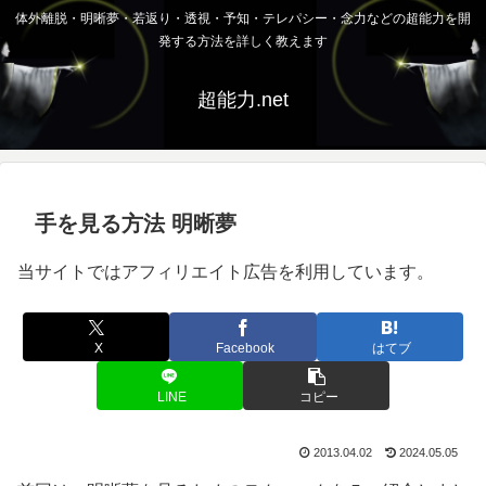
体外離脱・明晰夢・若返り・透視・予知・テレパシー・念力などの超能力を開
発する方法を詳しく教えます
超能力.net
手を見る方法 明晰夢
当サイトではアフィリエイト広告を利用しています。
X
Facebook
はてブ
LINE
コピー
2013.04.02
2024.05.05