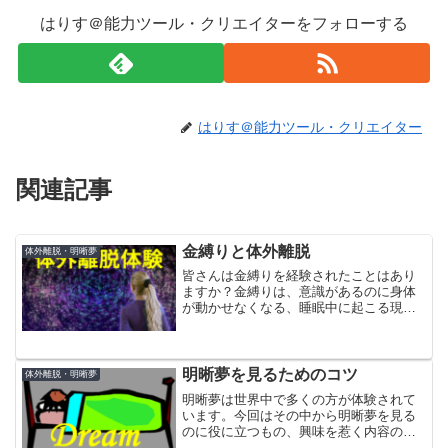
はりす＠能力ツール・クリエイターをフォローする
はりす＠能力ツール・クリエイター
関連記事
金縛りと体外離脱
体外離脱・明晰夢
皆さんは金縛りを経験されたことはあり
ますか？金縛りは、意識があるのに身体
が動かせなくなる、睡眠中に起こる現象
です。西洋では古来夢魔の仕業と考えら
れてきましたが、現在ではレム睡眠とノ
ンレム睡眠のバランスが崩れた結果起こ
ることとして説明されてい...
明晰夢を見るためのコツ
体外離脱・明晰夢
明晰夢は世界中で多くの方が体験されて
います。今回はその中から明晰夢を見る
のに役に立つもの、興味を惹く内容のも
のを紹介します。