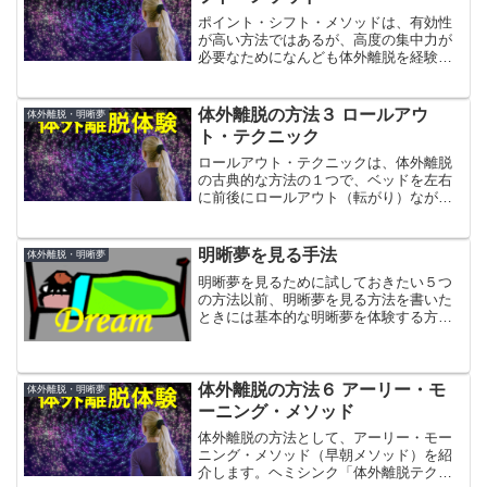
ポイント・シフト・メソッドは、有効性
が高い方法ではあるが、高度の集中力が
必要なためになんども体外離脱を経験し
ている中・上級者向けの方法とされてい
ます。
体外離脱の方法３ ロールアウ
体外離脱・明晰夢
ト・テクニック
ロールアウト・テクニックは、体外離脱
の古典的な方法の１つで、ベッドを左右
に前後にロールアウト（転がり）ながら
幽体を体外と分離させる方法です。
明晰夢を見る手法
体外離脱・明晰夢
明晰夢を見るために試しておきたい５つ
の方法以前、明晰夢を見る方法を書いた
ときには基本的な明晰夢を体験する方法
を紹介しました。
体外離脱の方法６ アーリー・モ
体外離脱・明晰夢
ーニング・メソッド
体外離脱の方法として、アーリー・モー
ニング・メソッド（早朝メソッド）を紹
介します。ヘミシンク「体外離脱テクニ