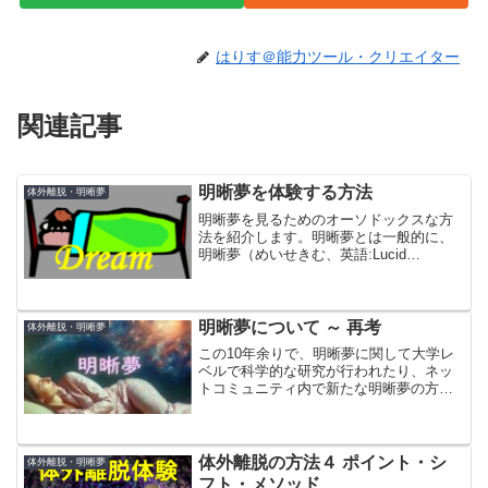
はりす＠能力ツール・クリエイター
関連記事
明晰夢を体験する方法
体外離脱・明晰夢
明晰夢を見るためのオーソドックスな方
法を紹介します。明晰夢とは一般的に、
明晰夢（めいせきむ、英語:Lucid
Dream）とは、睡眠中にみる夢のうち、
自分で夢であると自覚しながら見ている
夢のことをいいます。
明晰夢について ～ 再考
体外離脱・明晰夢
この10年余りで、明晰夢に関して大学レ
ベルで科学的な研究が行われたり、ネッ
トコミュニティ内で新たな明晰夢の方法
が展開されたり、スティーヴン・ラバー
ジに代わる新たな明晰夢研究家が登場し
たり、だいぶ分かったことが増えてきま
した
体外離脱の方法４ ポイント・シ
体外離脱・明晰夢
フト・メソッド