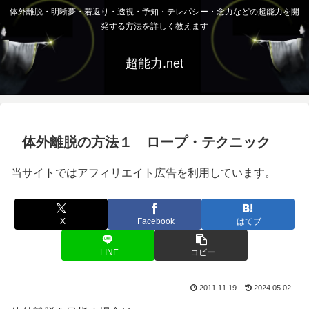
体外離脱・明晰夢・若返り・透視・予知・テレパシー・念力などの超能力を開
発する方法を詳しく教えます
超能力.net
体外離脱の方法１ ロープ・テクニック
当サイトではアフィリエイト広告を利用しています。
X
Facebook
はてブ
LINE
コピー
2011.11.19
2024.05.02