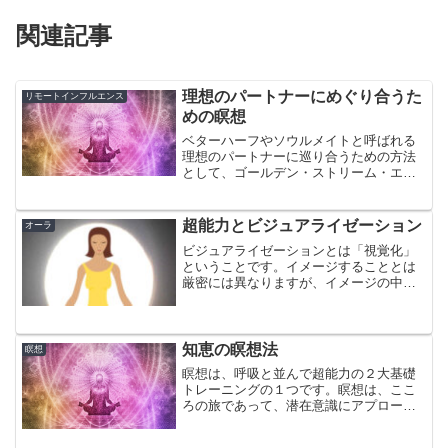
関連記事
理想のパートナーにめぐり合うた
リモートインフルエンス
めの瞑想
ベターハーフやソウルメイトと呼ばれる
理想のパートナーに巡り合うための方法
として、ゴールデン・ストリーム・エク
ササイズというものがあります。これ
は、世の事象は、気（エネルギー）の現
れであると考えて、あなたと理想のパー
超能力とビジュアライゼーション
オーラ
トナーとの出会い＝互いの気...
ビジュアライゼーションとは「視覚化」
ということです。イメージすることとは
厳密には異なりますが、イメージの中心
は視覚ですので、ほぼ同義と考えて良い
です。超能力には、ビジュアライゼーシ
ョンは欠かせません。
知恵の瞑想法
瞑想
瞑想は、呼吸と並んで超能力の２大基礎
トレーニングの１つです。瞑想は、ここ
ろの旅であって、潜在意識にアプローチ
して、直観力を磨き、超能力開発の扉を
開きます。