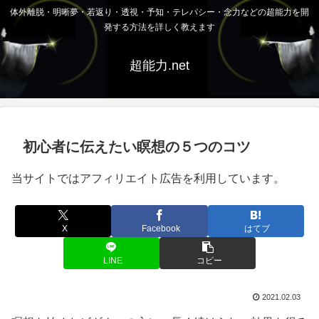
体外離脱・明晰夢・若返り・透視・予知・テレパシー・念力などの超能力を開
発する方法を詳しく教えます
超能力.net
初心者に伝えたい瞑想の５つのコツ
当サイトではアフィリエイト広告を利用しています。
X
Facebook
はてブ
LINE
コピー
2021.02.03