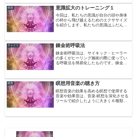
意識拡大のトレーニング１
瞑想
今回は、私たちの意識が自分の頭や身体
の枠から飛び越えるためのエクササイズ
を紹介します。私たちの意識はふだんは
肉体に縛られています。より高次の意識
にアクセスするためにはこの練習は役立
つと思います。
錬金術呼吸法
チャクラ
錬金術呼吸法は、サイキック・ヒーラー
の多くがヒーリング施術の際に使ってい
る呼吸法を簡易化したものです。錬金術
の名は、物質ではなく、こころのなかに
ある金（ゴールド）を取り出すところか
ら付けられたようです。
瞑想用音楽の聴き方
瞑想
瞑想音楽の効果を高める瞑想で使用する
音楽や効果音は、音楽-瞑想を深化させる
ツールで紹介したように大きく６種類あ
ります。