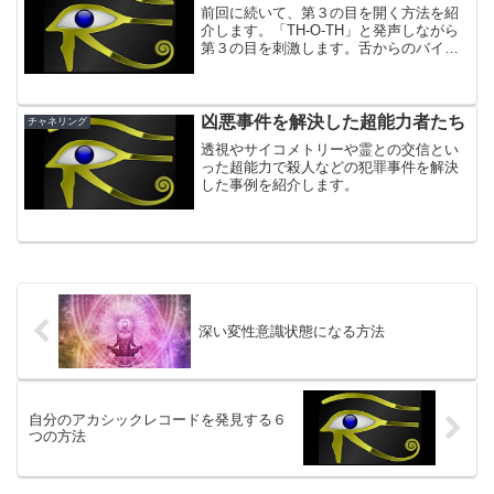
前回に続いて、第３の目を開く方法を紹
介します。「TH-O-TH」と発声しながら
第３の目を刺激します。舌からのバイブ
レーションが頭蓋骨の内側を経由して伝
わるので、「第３の目を指で撫でる方
法」より強力に感じる人が多いようで
す。
凶悪事件を解決した超能力者たち
チャネリング
透視やサイコメトリーや霊との交信とい
った超能力で殺人などの犯罪事件を解決
した事例を紹介します。
深い変性意識状態になる方法
自分のアカシックレコードを発見する６
つの方法