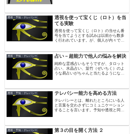
す。人は眠っているときは、変性意識状
態にあり、潜在意識にメッセージを受け
やすい状態にあります。上手く思念を送
ることができれば、相手を...
透視を使って宝くじ（ロト）を当
透視・予知・テレパシー
てる実験
透視を使って宝くじ（ロト）の当せん番
号を当てようとする試みは以前から数多
く行われています。が、個人が内々で行
っているものがほとんどで、記録が残っ
ているものは少ないのが実情です。その
なかで超能力の実験として行われたもの
占い－超能力で他人の悩みを解決
透視・予知・テレパシー
を紹介します。ジェームズ...
純粋な霊感占いもそうですが、タロット
占い、水晶占い、筮竹（ぜいちく）のよ
うな易占いがちゃんと当たるようになる
ためにも人並み優れた直観が必要です。
そこで、今回は米国の高名な「占い師」
（英語ではサイキック＝超能力者という
言葉を使います）養成スク...
テレパシー能力を高める方法
透視・予知・テレパシー
テレパシーとは、離れたところにいる人
と言葉を交わさずにコミュニケーション
することを言います。予知や透視と同様
に本来人間に備わっている能力で、訓練
によって誰でもその能力を高めることが
できると言われています。
第３の目を開く方法 ２
透視・予知・テレパシー