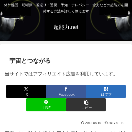
体外離脱・明晰夢・若返り・透視・予知・テレパシー・念力などの超能力を開
発する方法を詳しく教えます
超能力.net
宇宙とつながる
当サイトではアフィリエイト広告を利用しています。
X
Facebook
はてブ
LINE
コピー
2012.08.16
2017.01.19