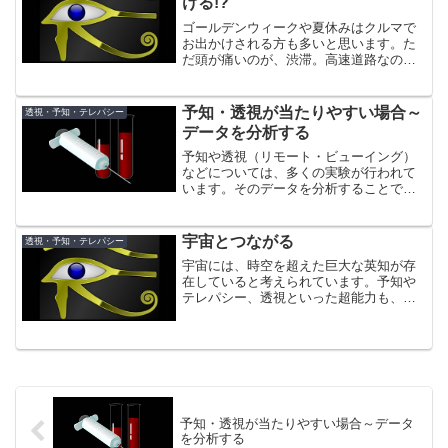
ける!?
ゴールデンウィークや夏休みはクルマで
お出かけされる方も多いと思います。た
だ頭が痛いのが、渋滞。高速道路なのに
ノロノロ運転を強いられたり、駐車スペ
ースを探すのに苦労したりして、楽しさ
も半減しかねません。
予知・透視が当たりやすい場合～
透視・予知・テレパシー
データを分析する
予知や透視（リモート・ビューイング）
などについては、多くの実験が行われて
います。そのデータを分析することで、
正しい予知や透視の方法も見えてくるこ
とがありますので、そのうちいくつかわ
かっていることを紹介します。
宇宙とつながる
透視・予知・テレパシー
宇宙には、時空を超えた巨大な英知が存
在していると考えられています。予知や
テレパシー、透視といった超能力も、直
感でもヒラメキでも私たちが宇宙とつな
がって、その英知からのメッセージを受
け取っている結果に過ぎないそうです。
予知・透視が当たりやすい場合～データ
を分析する