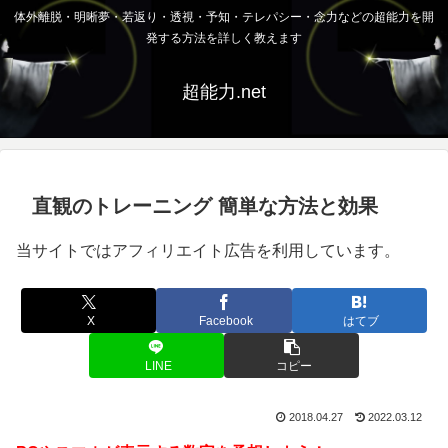
体外離脱・明晰夢・若返り・透視・予知・テレパシー・念力などの超能力を開
発する方法を詳しく教えます
超能力.net
直観のトレーニング 簡単な方法と効果
当サイトではアフィリエイト広告を利用しています。
X
Facebook
はてブ
LINE
コピー
2018.04.27
2022.03.12