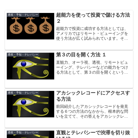
超能力を使って投資で儲ける方法
透視・予知・テレパシー
２
超能力で投資に成功する方法としては、
アメリカではリモート・ビューイングを
使う方法が広く試みられています。それ
は、アソシエイティブ・リモート・ビュ
ーイング（以下 ARVと記します）と呼ば
れるものです。ARVは、米国人ラッセ
第３の目を開く方法 １
透視・予知・テレパシー
ル・ターク、ステファ...
直観力、オーラ視、透視、リモートビュ
ーイング、テレパシーなどの能力をつけ
る方法として、第３の目を開くという考
え方があります。第３の目は、額（両目
の間）の第６チャクラにあるとされてい
ます。そのため英語では、Third Eye
chakra と...
アカシックレコードにアクセスす
透視・予知・テレパシー
る方法
前回紹介したアカシックレコードを発見
する６つの方法のなかから、根本的な問
いを立てて、その答えをアカシックレコ
ードから受け取る方法を、より詳しく説
明します。
直観とテレパシーで渋滞を切り抜
透視・予知・テレパシー