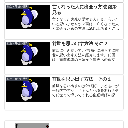
りますが、お話しするのは、世界で標準
的に行われているやり方です。
亡くなった人に出会う方法 鏡を
転生・死後の世界
見る
亡くなった肉親や愛する人とまた会いた
いと思いませんか？実は、亡くなった人
と出会うための方法は20以上あるとされ
ています。たとえば、臨死体験。臨死体
験した人の話を聞くと、亡くなった肉親
と出合ったと語るケースは少なくありま
前世を思い出す方法 その２
転生・死後の世界
せん。もちろん、事故や...
前回に引き続いて、催眠術に頼らずに前
世を思い出す方法を紹介します。前回
は、事前準備の方法から過去への旅立ち
を象徴する長い廊下（その先に大きな扉
がある）を詳細にイメージするところま
でをお話しました。
前世を思い出す方法 その１
転生・死後の世界
前世を思い出すのは催眠術によるものが
一般的ですが、ちゃんと記憶を退行させ
て前世まで導いてくれる催眠術師を探す
のは非常にむつかしいです。そこで今回
は自力で前世を知る方法を紹介します。