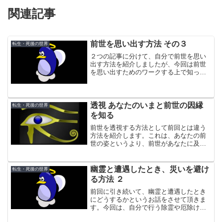
関連記事
前世を思い出す方法 その３
転生・死後の世界
２つの記事に分けて、自分で前世を思い
出す方法を紹介しましたが、今回は前世
を思い出すためのワークする上で知って
おきたいことを説明します。これは催眠
術師に催眠術をかけてもらって、過去世
を思い出す場合にも当てはまることで
す。
透視 あなたのいまと前世の因縁
転生・死後の世界
を知る
前世を透視する方法として前回とは違う
方法を紹介します。これは、あなたの前
世の姿というより、前世があなたに及ぼ
している影響＝カルマ、因縁を元にあな
たの現世をよりよく生きる教えを得よう
というものです。
幽霊と遭遇したとき、災いを避け
転生・死後の世界
る方法 ２
前回に引き続いて、幽霊と遭遇したとき
にどうするかというお話をさせて頂きま
す。今回は、自分で行う除霊や厄除けの
方法を紹介します。やり方はいろいろあ