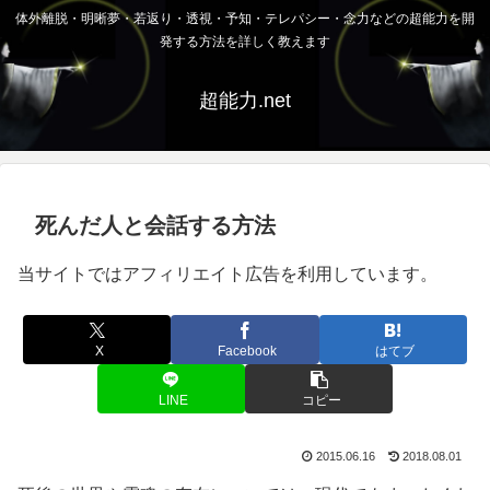
体外離脱・明晰夢・若返り・透視・予知・テレパシー・念力などの超能力を開
発する方法を詳しく教えます
超能力.net
死んだ人と会話する方法
当サイトではアフィリエイト広告を利用しています。
X
Facebook
はてブ
LINE
コピー
2015.06.16
2018.08.01