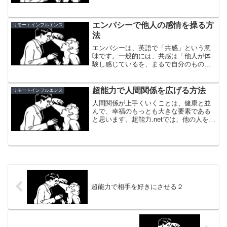
エンパシーで他人の感情を操る方
リモートインフルエンス
法
エンパシーは、英語で「共感」という意
味です。一般的には、共感は「他人が体
験し感じているを、まるで自分のもので
あるように感じて同調する」ことかと思
います。それは自然で無意識の心の作用
です。共感が過ぎると、過敏症のような
超能力で人間関係を広げる方法
リモートインフルエンス
ネガティブな影響も出てき...
人間関係が上手くいくことは、健康と並
んで、幸福のもっとも大きな要素である
と思います。超能力.netでは、他の人を動
かす方法として、リモート・インフルエ
ンスのメソッドを詳しく紹介していま
す。また、人を惹きつけるオーラを身に
つける方法もお話して...
超能力で相手を好きにさせる２