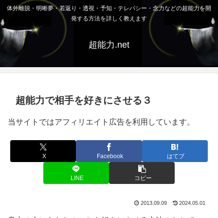
体外離脱・明晰夢・若返り・透視・予知・テレパシー・念力などの超能力を開
発する方法を詳しく教えます
超能力.net
超能力で相手を好きにさせる３
当サイトではアフィリエイト広告を利用しています。
X
Facebook
はてブ
LINE
コピー
2013.09.09
2024.05.01