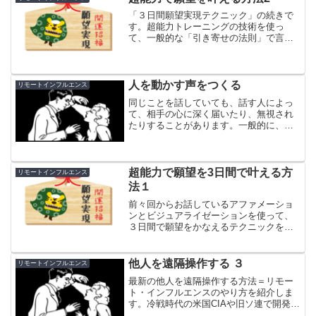
「３日間願望実現テクニック」の続きで
す。超能力トレーニングの技術を使っ
て、一般的な「引き寄せの法則」で言わ
れている内容よりはるかに具体的で強力
なメソッドになっています。
人を動かす声をつくる
リモートインフルエンス
同じことを話していても、話す人によっ
て、相手の心に深く届いたり、無視され
たりすることがあります。一般的に、私
たちは、はっきりとした声、力強く堂々
とした声、情熱的な声、明るい声に惹か
れますし、反対に何を言っているのかわ
からないような、弱々しい...
超能力で願望を3日間で叶える方
リモートインフルエンス
法１
前々回からお話しているアファメーショ
ンとビジュアライゼーションを使って、
３日間で願望をかなえるテクニックを紹
介させて頂きます。勉強や仕事のこと、
人間関係、健康など、あなたの願望がな
んであれ実現させるための方法です。
他人を遠隔操作する ３
リモートインフルエンス
最新の他人を遠隔操作する方法＝リモー
ト・インフルエンスのやり方を紹介しま
す。冷戦時代の米国CIAや旧ソ連で開発さ
れた方法をベースにしていますが、