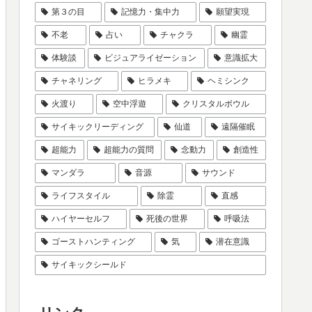
第３の目
記憶力・集中力
願望実現
不老
占い
チャクラ
幽霊
体験談
ビジュアライゼーション
意識拡大
チャネリング
ヒラメキ
ヘミシンク
火渡り
空中浮遊
クリスタルボウル
サイキックリーディング
仙道
遠隔催眠
超能力
超能力の質問
念動力
創造性
マンダラ
音源
サウンド
ライフスタイル
除霊
直感
ハイヤーセルフ
死後の世界
呼吸法
ゴーストハンティング
気
潜在意識
サイキックシールド