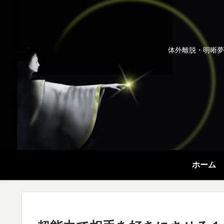
体外離脱・明晰夢
ホーム