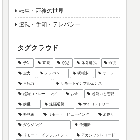
転生・死後の世界
透視・予知・テレパシー
タグクラウド
予知
直観
瞑想
体外離脱
透視
念力
テレパシー
明晰夢
オーラ
直観力
リモートインフルエンス
超能力トレーニング
お金
超能力と恋愛
前世
遠隔透視
サイコメトリー
夢見術
リモート・ビューイング
若返り
ダウジング
予知夢
リモート・インフルエンス
アカシックレコード