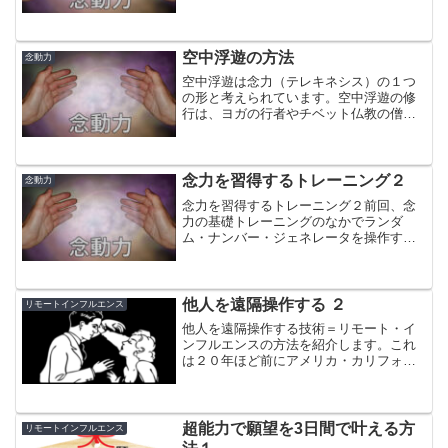
すので、注意が必要です。倫理を持って
行っている超能力ヒーラーは、健康状態
を診断したり、必ず治ると約束したりす
ることはありません。自力...
空中浮遊の方法
念動力
空中浮遊は念力（テレキネシス）の１つ
の形と考えられています。空中浮遊の修
行は、ヨガの行者やチベット仏教の僧の
間では、よく知られたもので、成功例も
多く報告されています。とはいえ、非常
に難しく、10年近い修行が必要であり、
大抵の人は途中で挫折し...
念力を習得するトレーニング２
念動力
念力を習得するトレーニング２前回、念
力の基礎トレーニングのなかでランダ
ム・ナンバー・ジェネレータを操作する
練習の次にいきなりビンの中のマッチ棒
を動かす方法を紹介しましたがもっと易
しい、いくつか簡単な念力トレーニング
法があるのでそれを紹介しま...
他人を遠隔操作する ２
リモートインフルエンス
他人を遠隔操作する技術＝リモート・イ
ンフルエンスの方法を紹介します。これ
は２０年ほど前にアメリカ・カリフォル
ニア州・メンローパークにある認識科学
研究所で行われていたリモート・インフ
ルエンス実験についての結果をメモした
ものです。
超能力で願望を3日間で叶える方
リモートインフルエンス