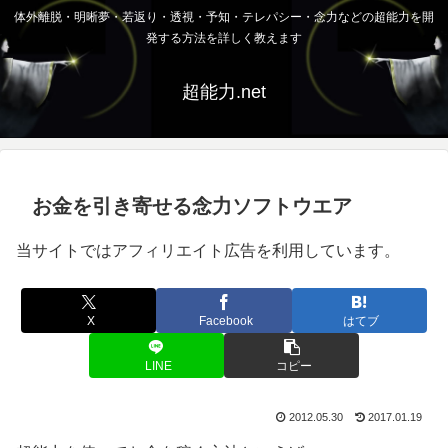
体外離脱・明晰夢・若返り・透視・予知・テレパシー・念力などの超能力を開
発する方法を詳しく教えます
超能力.net
お金を引き寄せる念力ソフトウエア
当サイトではアフィリエイト広告を利用しています。
X
Facebook
はてブ
LINE
コピー
2012.05.30
2017.01.19