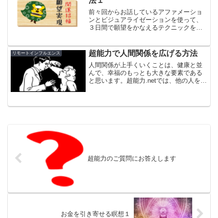
法１
前々回からお話しているアファメーショ
ンとビジュアライゼーションを使って、
３日間で願望をかなえるテクニックを紹
介させて頂きます。勉強や仕事のこと、
人間関係、健康など、あなたの願望がな
んであれ実現させるための方法です。
超能力で人間関係を広げる方法
リモートインフルエンス
人間関係が上手くいくことは、健康と並
んで、幸福のもっとも大きな要素である
と思います。超能力.netでは、他の人を動
かす方法として、リモート・インフルエ
ンスのメソッドを詳しく紹介していま
す。また、人を惹きつけるオーラを身に
つける方法もお話して...
超能力のご質問にお答えします
お金を引き寄せる瞑想１