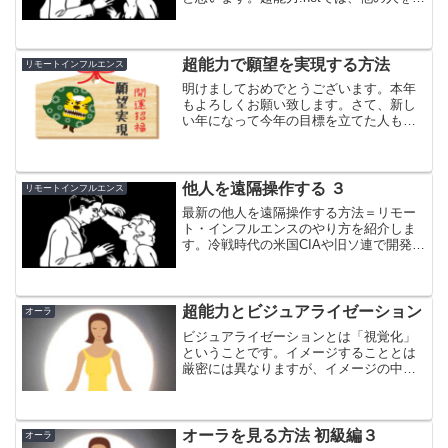
かす方法として、リモート・インフルエ
ンスのメソッドを詳しく紹介していま
す。また、人を惹きつけるオーラを身に
つける方法もお話して...
超能力で願望を実現する方法
リモートインフルエンス
明けましておめでとうございます。本年
もよろしくお願い致します。さて、新し
い年になって今年の目標を立てた人も多
いことでしょうが、それを達成する方法
を超能力の立場から紹介しましょう。
他人を遠隔操作する ３
リモートインフルエンス
最新の他人を遠隔操作する方法＝リモー
ト・インフルエンスのやり方を紹介しま
す。冷戦時代の米国CIAや旧ソ連で開発さ
れた方法をベースにしていますが、
超能力とビジュアライゼーション
オーラ
ビジュアライゼーションとは「視覚化」
ということです。イメージすることとは
厳密には異なりますが、イメージの中心
は視覚ですので、ほぼ同義と考えて良い
です。超能力には、ビジュアライゼーシ
ョンは欠かせません。
オーラを見る方法 初級編３
オーラ