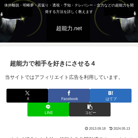
体外離脱・明晰夢・若返り・透視・予知・テレパシー・念力などの超能力を開
発する方法を詳しく教えます
超能力.net
超能力で相手を好きにさせる４
当サイトではアフィリエイト広告を利用しています。
X
Facebook
はてブ
LINE
コピー
2013.09.18
2024.05.13