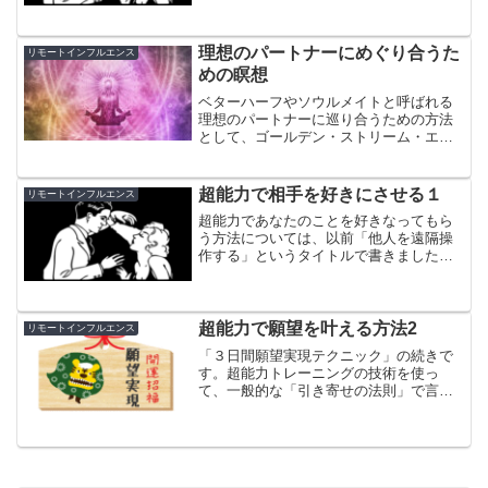
的には、飲食時におよそ汚いもののイメ
ージや臭いがまとわりついて、なにも喉
を通らなくなった。おかげ...
理想のパートナーにめぐり合うた
リモートインフルエンス
めの瞑想
ベターハーフやソウルメイトと呼ばれる
理想のパートナーに巡り合うための方法
として、ゴールデン・ストリーム・エク
ササイズというものがあります。これ
は、世の事象は、気（エネルギー）の現
れであると考えて、あなたと理想のパー
超能力で相手を好きにさせる１
リモートインフルエンス
トナーとの出会い＝互いの気...
超能力であなたのことを好きなってもら
う方法については、以前「他人を遠隔操
作する」というタイトルで書きました
が、それ以来、好きな異性を振り向かせ
るにはどうしたら良いかというメールを
よく頂くようになりました。
超能力で願望を叶える方法2
リモートインフルエンス
「３日間願望実現テクニック」の続きで
す。超能力トレーニングの技術を使っ
て、一般的な「引き寄せの法則」で言わ
れている内容よりはるかに具体的で強力
なメソッドになっています。