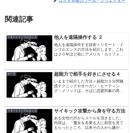
はりす＠能力ツール・クリエイター
関連記事
他人を遠隔操作する ２
リモートインフルエンス
他人を遠隔操作する技術＝リモート・イ
ンフルエンスの方法を紹介します。これ
は２０年ほど前にアメリカ・カリフォル
ニア州・メンローパークにある認識科学
研究所で行われていたリモート・インフ
ルエンス実験についての結果をメモした
ものです。
超能力で相手を好きにさせる４
オーラ
いままで紹介した方法＝超能力５分間魅
惑テクニックやオーガン・ヒーティン
グ・メソッドは、そばに恋愛対象の異性
がいないといけませんでした。今回は１
人でいるときにできる方法を紹介しま
す。
サイキック攻撃から身を守る方法
リモートインフルエンス
ある女性の方からメールを頂きました。
内容は、「魔女を名乗る人に前世を見て
もらったところ、以来その人から嫌がら
せのサイキック攻撃を受けている。具体