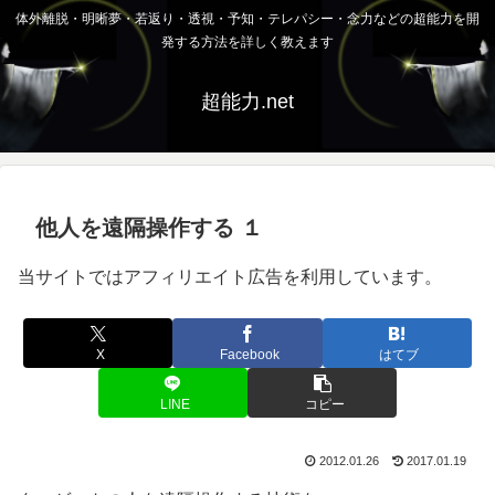
体外離脱・明晰夢・若返り・透視・予知・テレパシー・念力などの超能力を開
発する方法を詳しく教えます
超能力.net
他人を遠隔操作する １
当サイトではアフィリエイト広告を利用しています。
X
Facebook
はてブ
LINE
コピー
2012.01.26
2017.01.19