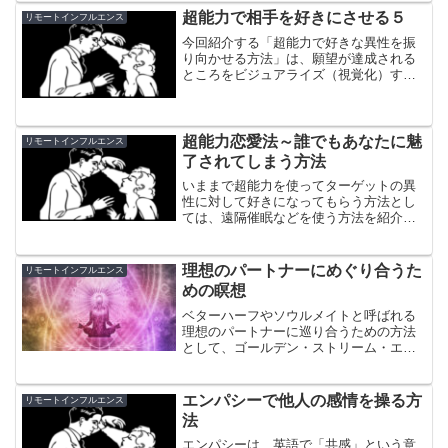
（視覚化）を行う方法を説明します。
超能力で相手を好きにさせる５
リモートインフルエンス
今回紹介する「超能力で好きな異性を振
り向かせる方法」は、願望が達成される
ところをビジュアライズ（視覚化）する
ことが、まだあまり上手く出来ない人で
もやりやすいとされている方法です。し
かも、家にいても出来るので、取り組み
やすいかと思います。
超能力恋愛法～誰でもあなたに魅
リモートインフルエンス
了されてしまう方法
いままで超能力を使ってターゲットの異
性に対して好きになってもらう方法とし
ては、遠隔催眠などを使う方法を紹介し
てきました。ただ、遠隔催眠にはターゲ
ットを変性意識状態にするか、変性意識
状態になる時間（眠っている時間など）
理想のパートナーにめぐり合うた
リモートインフルエンス
を狙って行う必要がありま...
めの瞑想
ベターハーフやソウルメイトと呼ばれる
理想のパートナーに巡り合うための方法
として、ゴールデン・ストリーム・エク
ササイズというものがあります。これ
は、世の事象は、気（エネルギー）の現
れであると考えて、あなたと理想のパー
エンパシーで他人の感情を操る方
リモートインフルエンス
トナーとの出会い＝互いの気...
法
エンパシーは、英語で「共感」という意