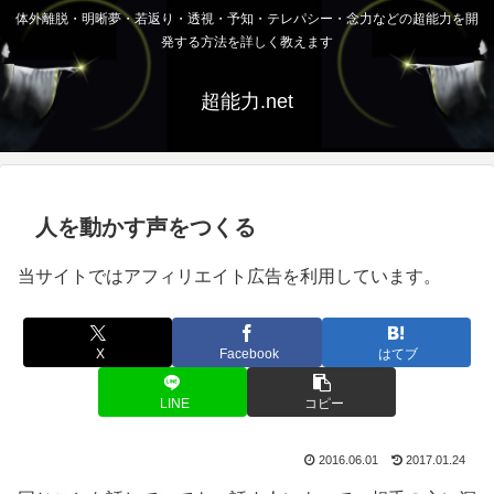
体外離脱・明晰夢・若返り・透視・予知・テレパシー・念力などの超能力を開
発する方法を詳しく教えます
超能力.net
人を動かす声をつくる
当サイトではアフィリエイト広告を利用しています。
X
Facebook
はてブ
LINE
コピー
2016.06.01
2017.01.24