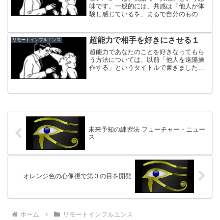
味です。一般的には、共感は「他人が体
験し感じているを、まるで自分のもので
あるように感じて同調する」ことかと思
います。それは自然で無意識の心の作用
です。共感が過ぎると、過敏症のような
超能力で相手を好きにさせる１
リモートインフルエンス
ネガティブな影響も出てき...
超能力であなたのことを好きなってもら
う方法については、以前「他人を遠隔操
作する」というタイトルで書きました
が、それ以来、好きな異性を振り向かせ
るにはどうしたら良いかというメールを
よく頂くようになりました。
未来予知の練習法 フューチャー・ニュー
ス
オレンジ色の心像視で第３の目を開発
ホーム
リモートインフルエンス