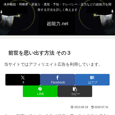
体外離脱・明晰夢・若返り・透視・予知・テレパシー・念力などの超能力を開
発する方法を詳しく教えます
超能力.net
前世を思い出す方法 その３
当サイトではアフィリエイト広告を利用しています。
X
Facebook
はてブ
LINE
コピー
2013.06.19
2018.07.31