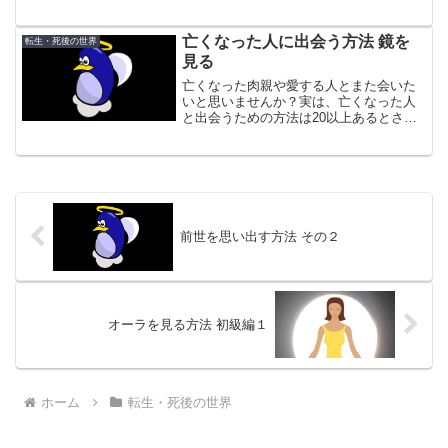
らから会いたい場合はそれで良いのです
が、その他の大半の幽霊には会いたくな
いですよね。「なんか幽霊が出そう」と
亡くなった人に出会う方法 鏡を
転生・死後の世界
か「気味が悪い」と感じる...
見る
亡くなった肉親や愛する人とまた会いた
いと思いませんか？実は、亡くなった人
と出会うための方法は20以上あるとされ
ています。たとえば、臨死体験。臨死体
験した人の話を聞くと、亡くなった肉親
と出合ったと語るケースは少なくありま
せん。もちろん、事故や...
前世を思い出す方法 その２
オーラを見る方法 初級編１
ホーム
転生・死後の世界