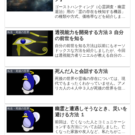
ゴーストハンティング（心霊調査・幽霊
退治）用の「霊の存在を検知する機器」
の種類や方式、価格帯などを紹介しま
す。EMF（電磁界）センサー、熱画像カ
メラ、スピリットボックス、EVPレコー
ダーがよく使われていますが、最近は
透視能力を開発する方法３ 自分
転生・死後の世界
SLSカメラが注目です。
の前世を知る
自分の前世を知る方法は以前にもオーソ
ドックスな方法を紹介しましたが、今回
は透視能力者リニエルが教える自分の前
世を知るための方法です。基本的には、
薔薇十字団に伝わる方法を踏襲していま
す。
死んだ人と会話する方法
転生・死後の世界
死後の世界や霊魂の存在については、現
代でもまったくわかっていません。アメ
リカ人の４人中３人が死後の世界を信じ
ているそうですし、日本人では５割くら
いが霊がいると思っているという調査も
あります。
幽霊と遭遇しそうなとき、災いを
転生・死後の世界
避ける方法 １
前回は、亡くなった人とコミュニケーシ
ョンする方法についてお話しました。亡
くなった家族や友人など、私たちがこち