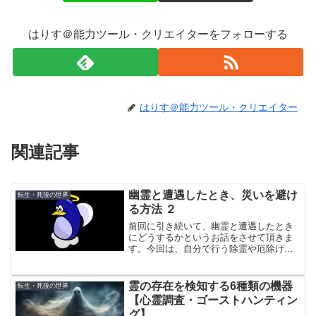
はりす＠能力ツール・クリエイターをフォローする
はりす＠能力ツール・クリエイター
関連記事
幽霊と遭遇したとき、災いを避け
転生・死後の世界
る方法 ２
前回に引き続いて、幽霊と遭遇したとき
にどうするかというお話をさせて頂きま
す。今回は、自分で行う除霊や厄除けの
方法を紹介します。やり方はいろいろあ
りますが、お話しするのは、世界で標準
的に行われているやり方です。
霊の存在を検知する6種類の機器
転生・死後の世界
【心霊調査・ゴーストハンティン
グ】