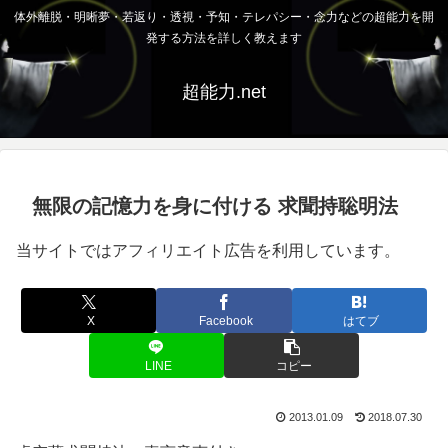
体外離脱・明晰夢・若返り・透視・予知・テレパシー・念力などの超能力を開
発する方法を詳しく教えます
超能力.net
無限の記憶力を身に付ける 求聞持聡明法
当サイトではアフィリエイト広告を利用しています。
X
Facebook
はてブ
LINE
コピー
2013.01.09
2018.07.30