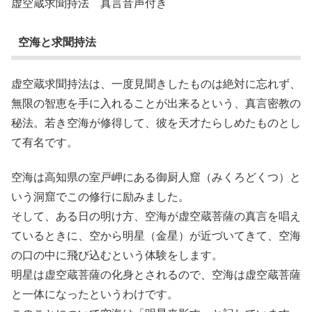
虚空蔵求聞持法 真言音声付き
空海と求聞持法
虚空蔵求聞持法は、一度見聞きしたものは絶対に忘れず、
無限の智恵を手に入れることが出来るという、真言密教の
秘法。若き空海が修得して、彼を天才たらしめたものとし
て有名です。
空海は高知県の室戸岬にある御厨人窟（みくろどくつ）と
いう洞窟でこの修行に励みました。
そして、ある日の明け方、空海が虚空蔵菩薩の真言を唱え
ているときに、空から明星（金星）が近づいてきて、空海
の口の中に飛び込むという体験をします。
明星は虚空蔵菩薩の化身とされるので、空海は虚空蔵菩薩
と一体になったというわけです。