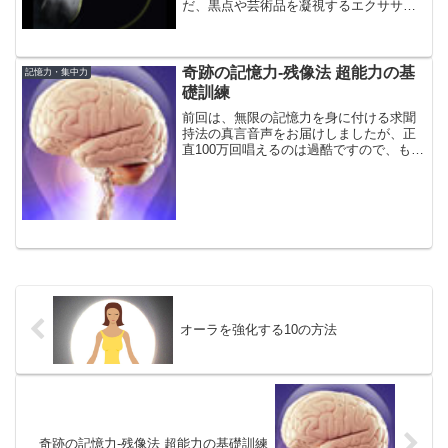
だ、黒点や芸術品を凝視するエクササイ
ズは、効果は高いですが、疲れやすいこ
とも事実だと思います。そこで、もっと
気軽にできる、集中力を高めるためのエ
クササイズを紹介します。
奇跡の記憶力-残像法 超能力の基
記憶力・集中力
礎訓練
前回は、無限の記憶力を身に付ける求聞
持法の真言音声をお届けしましたが、正
直100万回唱えるのは過酷ですので、もっ
と簡単に記憶力を身に付ける方法＝残像
トレーニングについてお話します。残像
法は、見たものを写真のように脳裡に焼
き付けるための訓練で...
オーラを強化する10の方法
奇跡の記憶力-残像法 超能力の基礎訓練