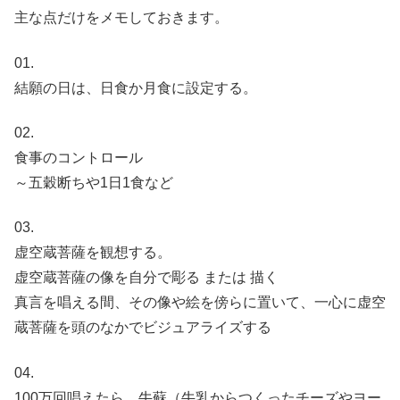
主な点だけをメモしておきます。
01.
結願の日は、日食か月食に設定する。
02.
食事のコントロール
～五穀断ちや1日1食など
03.
虚空蔵菩薩を観想する。
虚空蔵菩薩の像を自分で彫る または 描く
真言を唱える間、その像や絵を傍らに置いて、一心に虚空
蔵菩薩を頭のなかでビジュアライズする
04.
100万回唱えたら、牛蘇（牛乳からつくったチーズやヨー