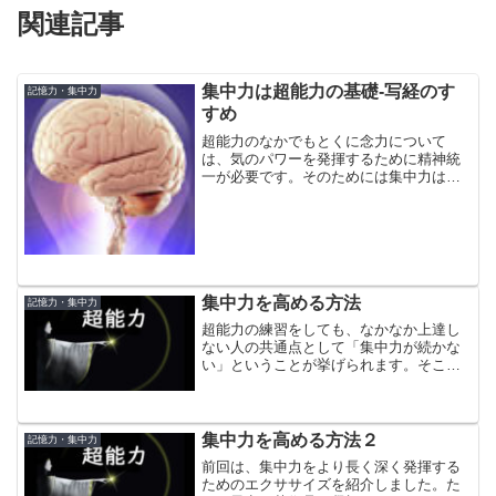
関連記事
集中力は超能力の基礎-写経のす
記憶力・集中力
すめ
超能力のなかでもとくに念力について
は、気のパワーを発揮するために精神統
一が必要です。そのためには集中力は欠
かせません。集中力を高める訓練はいろ
いろありますが、ESP研究で有名な故中
岡俊哉氏（1926-2001）が勧めていたのは
パチンコと写経...
集中力を高める方法
記憶力・集中力
超能力の練習をしても、なかなか上達し
ない人の共通点として「集中力が続かな
い」ということが挙げられます。そこ
で、最低でも５分、できれば15分間集中
していられるためのエクササイズを紹介
します。最初は誰でも１分間も集中でき
ないものです。でも、トレ...
集中力を高める方法２
記憶力・集中力
前回は、集中力をより長く深く発揮する
ためのエクササイズを紹介しました。た