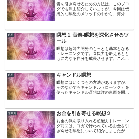
愛を引き寄せるための方法は、このブロ
グでも沢山紹介していますが、今回は伝
統的な瞑想のメソッドの中から、海外で
現在流行っているものを３つ紹介しま
す。
瞑想１ 音楽-瞑想を深化させるツ
瞑想
ール
瞑想は超能力開発のもっとも基本となる
トレーニングです。直観力を鍛えるとと
もに内なる自分を成長させます。これか
ら数回にわたって瞑想について考察して
いきます。
キャンドル瞑想
瞑想
瞑想にはいくつもの方法がありますが、
そのなかでもキャンドル（ローソク）を
使ったキャンドル瞑想は洋の東西を問わ
ず数世紀にわたって行われていて、初心
者から上級者までお勧めできる瞑想で
す。キャンドルの炎が現実の暗闇を照ら
すだけでなく、こころの道も...
お金を引き寄せる瞑想２
念動力
お金の気を取り入れる超能力トレーニン
グ前回は、ヨガで行われているお金を引
き寄せる瞑想について紹介しましたが、
今回は、仙道で行われているお金を引っ