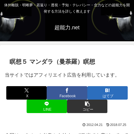
体外離脱・明晰夢・若返り・透視・予知・テレパシー・念力などの超能力を開
発する方法を詳しく教えます
超能力.net
瞑想５ マンダラ（曼荼羅）瞑想
当サイトではアフィリエイト広告を利用しています。
X
Facebook
はてブ
LINE
コピー
2012.04.21
2018.07.25