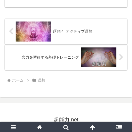
張って来る方法を紹介します。下で紹介
する黄金のかたまりというのは、財宝の
気＝エネルギーであり、仙...
瞑想４ アクティブ瞑想
念力を習得する基礎トレーニング
ホーム
瞑想
超能力.net
© 2011-2026 超能力.net.