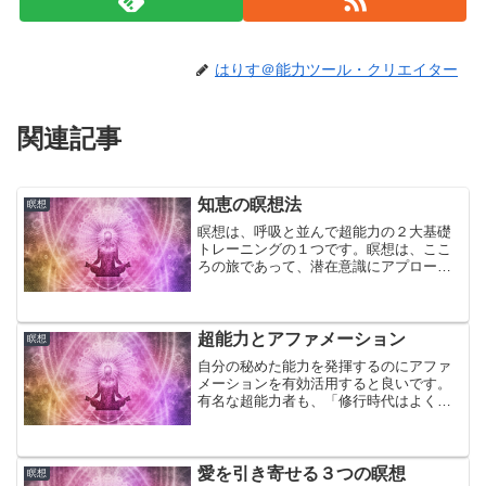
はりす＠能力ツール・クリエイター
関連記事
知恵の瞑想法
瞑想
瞑想は、呼吸と並んで超能力の２大基礎
トレーニングの１つです。瞑想は、ここ
ろの旅であって、潜在意識にアプローチ
して、直観力を磨き、超能力開発の扉を
開きます。
超能力とアファメーション
瞑想
自分の秘めた能力を発揮するのにアファ
メーションを有効活用すると良いです。
有名な超能力者も、「修行時代はよくア
ファメーションを行っていたし、今でも
使っている」と言う人が殆どです。
愛を引き寄せる３つの瞑想
瞑想