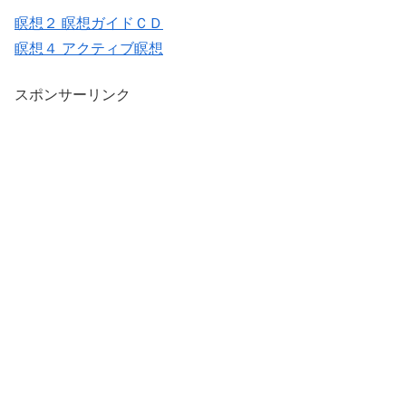
瞑想２ 瞑想ガイドＣＤ
瞑想４ アクティブ瞑想
スポンサーリンク