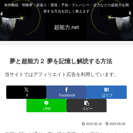
体外離脱・明晰夢・若返り・透視・予知・テレパシー・念力などの超能力を開
発する方法を詳しく教えます
超能力.net
夢と超能力２ 夢を記憶し解読する方法
当サイトではアフィリエイト広告を利用しています。
X
Facebook
はてブ
LINE
コピー
2015.05.16
2024.05.05