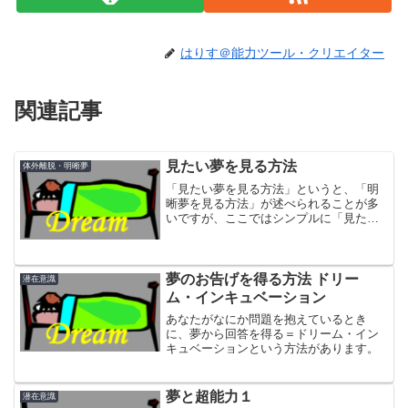
はりす＠能力ツール・クリエイター
関連記事
見たい夢を見る方法
体外離脱・明晰夢
「見たい夢を見る方法」というと、「明
晰夢を見る方法」が述べられることが多
いですが、ここではシンプルに「見たい
夢を見る方法」について説明していま
す。夢は、潜在意識の顕れであり、現実
の生活を反映したものと言えます。が、
逆に現実の生活に影響を与え...
夢のお告げを得る方法 ドリー
潜在意識
ム・インキュベーション
あなたがなにか問題を抱えているとき
に、夢から回答を得る＝ドリーム・イン
キュベーションという方法があります。
夢と超能力１
潜在意識