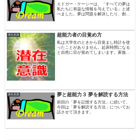
エドガー・ケーシーは、「すべての夢は
私たちに有益な情報を与えている」と述
べました。夢は問題を解決したり、創造
的なアイデアのヒントをくれたり、あな
たの未来の断片を見せてくれたり、あな
たという存在の根源に迫ったりしてくれ
ます。
超能力者の目覚め方
潜在意識
私は大学生のときから目覚まし時計を使
ったことがありません。起床時間になる
と自然に目が覚めてしまいます。家族に
起こしてもらったこともないですし、寝
過ごしてしまったこともありません。
夢と超能力３ 夢を解読する方法
潜在意識
前回の「夢を記憶する方法」に続いて、
今回は「夢を解読する方法」についてお
話させて頂きます。