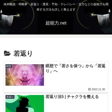
体外離脱・明晰夢・若返り・透視・予知・テレパシー・念力などの超能力を開
発する方法を詳しく教えます
超能力.net
若返り
瞑想で「若さを保つ」から「若返
瞑想
り」へ
2022.11.30
若返り法5 | チャクラを整える
若返り