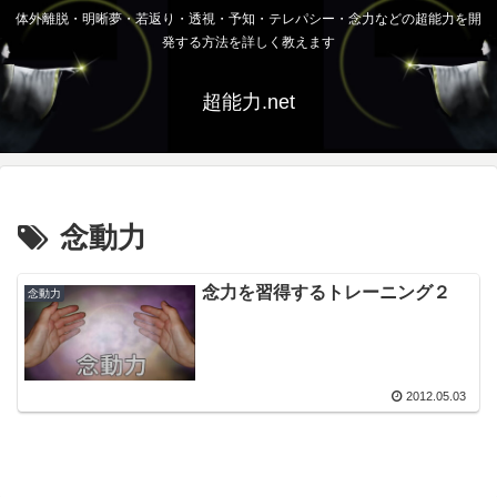
体外離脱・明晰夢・若返り・透視・予知・テレパシー・念力などの超能力を開
発する方法を詳しく教えます
超能力.net
念動力
念力を習得するトレーニング２
念動力
2012.05.03