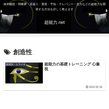
体外離脱・明晰夢・若返り・透視・予知・テレパシー・念力などの超能力を開
発する方法を詳しく教えます
超能力.net
創造性
超能力の基礎トレーニング 心像
創造性・ヒラメキ
視
2012.02.16