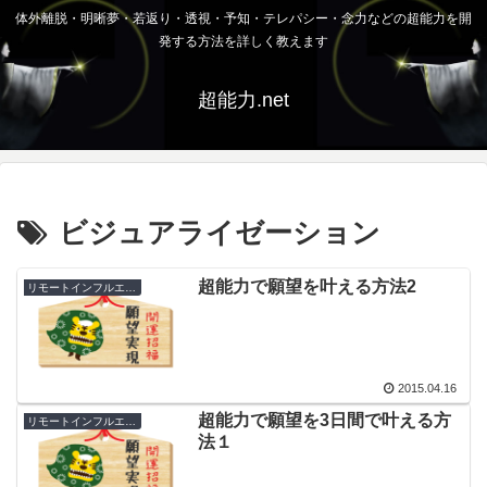
体外離脱・明晰夢・若返り・透視・予知・テレパシー・念力などの超能力を開
発する方法を詳しく教えます
超能力.net
ビジュアライゼーション
超能力で願望を叶える方法2
リモートインフルエンス
2015.04.16
超能力で願望を3日間で叶える方
リモートインフルエンス
法１