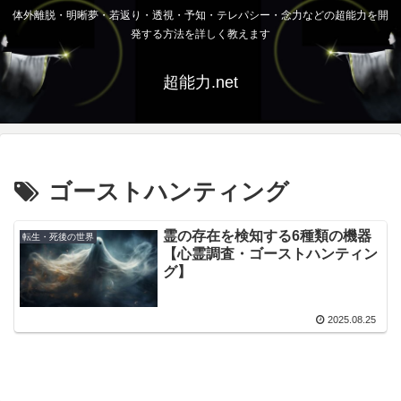
体外離脱・明晰夢・若返り・透視・予知・テレパシー・念力などの超能力を開
発する方法を詳しく教えます
超能力.net
ゴーストハンティング
霊の存在を検知する6種類の機器
転生・死後の世界
【心霊調査・ゴーストハンティン
グ】
2025.08.25